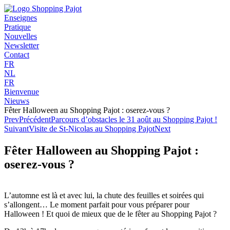
Skip
to
Enseignes
content
Pratique
Nouvelles
Newsletter
Contact
FR
NL
FR
Bienvenue
Nieuws
Fêter Halloween au Shopping Pajot : oserez-vous ?
Prev
Précédent
Parcours d’obstacles le 31 août au Shopping Pajot !
Suivant
Visite de St-Nicolas au Shopping Pajot
Next
Fêter Halloween au Shopping Pajot :
oserez-vous ?
L’automne est là et avec lui, la chute des feuilles et soirées qui
s’allongent… Le moment parfait pour vous préparer pour
Halloween ! Et quoi de mieux que de le fêter au Shopping Pajot ?