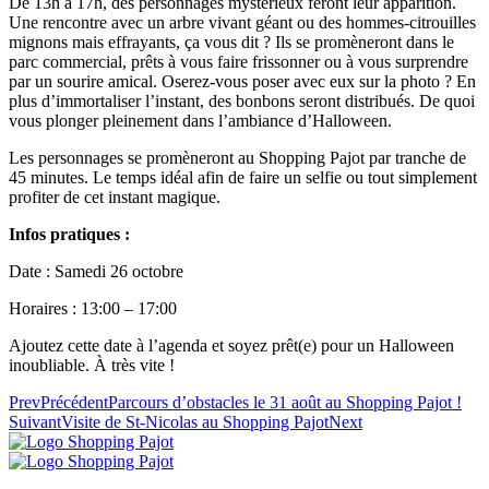
De 13h à 17h, des personnages mystérieux feront leur apparition.
Une rencontre avec un arbre vivant géant ou des hommes-citrouilles
mignons mais effrayants, ça vous dit ? Ils se promèneront dans le
parc commercial, prêts à vous faire frissonner ou à vous surprendre
par un sourire amical. Oserez-vous poser avec eux sur la photo ? En
plus d’immortaliser l’instant, des bonbons seront distribués. De quoi
vous plonger pleinement dans l’ambiance d’Halloween.
Les personnages se promèneront au Shopping Pajot par tranche de
45 minutes. Le temps idéal afin de faire un selfie ou tout simplement
profiter de cet instant magique.
Infos pratiques :
Date : Samedi 26 octobre
Horaires : 13:00 – 17:00
Ajoutez cette date à l’agenda et soyez prêt(e) pour un Halloween
inoubliable. À très vite !
Prev
Précédent
Parcours d’obstacles le 31 août au Shopping Pajot !
Suivant
Visite de St-Nicolas au Shopping Pajot
Next